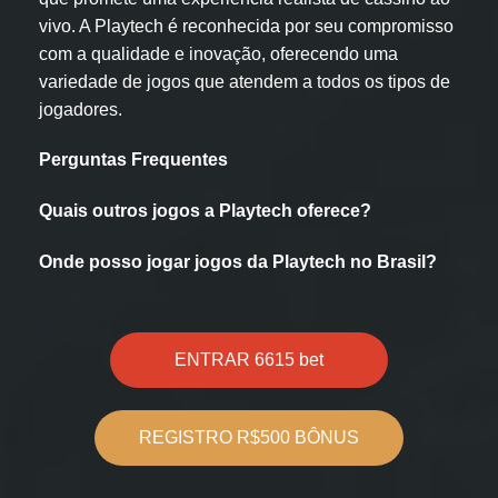
vivo. A Playtech é reconhecida por seu compromisso
com a qualidade e inovação, oferecendo uma
variedade de jogos que atendem a todos os tipos de
jogadores.
Perguntas Frequentes
Quais outros jogos a Playtech oferece?
Onde posso jogar jogos da Playtech no Brasil?
ENTRAR 6615 bet
REGISTRO R$500 BÔNUS