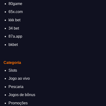
80game
65x.com
kkk bet
34 bet
87a.app
bkbet
Categoria
Slots
Jogo ao vivo
Pescaria
Jogos de bônus
Promoções