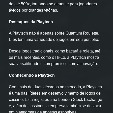
de até 500x, tornando-se atraente para jogadores
ávidos por grandes vitórias.
Destaques da Playtech
A Playtech não é apenas sobre Quantum Roulette.
Eles têm uma variedade de jogos em seu portfólio:
Desde jogos tradicionais, como bacará e roleta, até
os mais recentes, como o Hi-Lo, a Playtech mostra
sua versatilidade e compromisso com a inovação.
Conhecendo a Playtech
Com mais de duas décadas no mercado, a Playtech
é uma das líderes em desenvolvimento de jogos de
cassino. Está registrada na London Stock Exchange
e, além de cassinos, a empresa também se destaca
em plataformas de apostas esportivas.