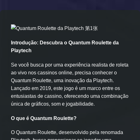
Introdução: Descubra o Quantum Roulette da
Playtech
Se você busca por uma experiência realista de roleta
ao vivo nos cassinos online, precisa conhecer o
Quantum Roulette, uma inovação da Playtech.
Lançado em 2019, este jogo é um marco entre os
entusiastas de cassino, oferecendo uma combinação
única de gráficos, som e jogabilidade.
O que é Quantum Roulette?
O Quantum Roulette, desenvolvido pela renomada