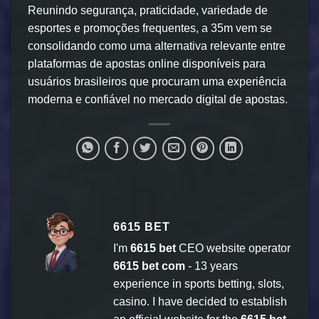
Reunindo segurança, praticidade, variedade de
esportes e promoções frequentes, a 35m vem se
consolidando como uma alternativa relevante entre
plataformas de apostas online disponíveis para
usuários brasileiros que procuram uma experiência
moderna e confiável no mercado digital de apostas.
6615 BET
I'm
6615 bet
CEO website operator
6615 bet com
- 13 years
experience in sports betting, slots,
casino. I have decided to establish