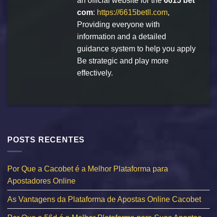
an official website for the
6615 bet
com
:
https://6615betll.com
,
Providing everyone with
information and a detailed
guidance system to help you apply
Be strategic and play more
effectively.
POSTS RECENTES
Por Que a Cacobet é a Melhor Plataforma para
Apostadores Online
As Vantagens da Plataforma de Apostas Online Cacobet