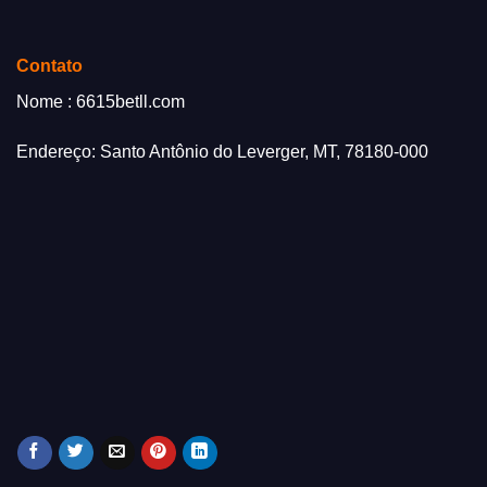
Contato
Nome : 6615betll.com
Endereço: Santo Antônio do Leverger, MT, 78180-000