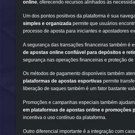
online
, oferecendo recursos alinhados às necessida
Um dos pontos positivos da plataforma é sua naveg
simples e organizada
permite que usuários encontr
processo de aposta para iniciantes e apostadores ex
A segurança das transações financeiras também é e
de apostas online confiável para depósitos e ret
segurança nas operações financeiras e proteção de
Os métodos de pagamento disponíveis também atend
plataformas de apostas esportivas
permite transfe
liberação de saques também é um fator bastante valo
Promoções e campanhas especiais também ajudam a 
em plataformas de apostas online e promoções 
incentiva o uso contínuo da plataforma.
Outro diferencial importante é a integração com cas