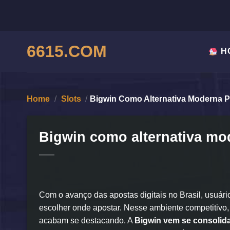
6615.COM
H
Home
/
Slots
/
Bigwin Como Alternativa Moderna P
Bigwin como alternativa mod
Com o avanço das apostas digitais no Brasil, usuári
escolher onde apostar. Nesse ambiente competitivo,
acabam se destacando. A
Bigwin vem se consolid