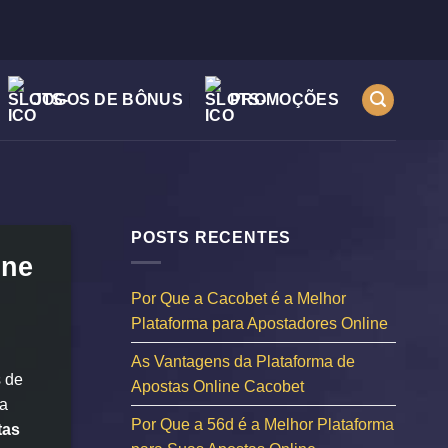
JOGOS DE BÔNUS
PROMOÇÕES
POSTS RECENTES
ine
Por Que a Cacobet é a Melhor
Plataforma para Apostadores Online
As Vantagens da Plataforma de
s de
Apostas Online Cacobet
ça
Por Que a 56d é a Melhor Plataforma
tas