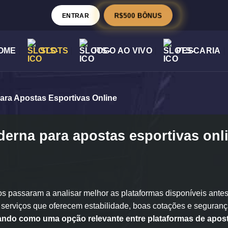
ENTRAR
R$500 BÔNUS
OME
SLOTS
JOGO AO VIVO
PESCARIA
ara Apostas Esportivas Online
erna para apostas esportivas onl
os passaram a analisar melhor as plataformas disponíveis ante
 serviços que oferecem estabilidade, boas cotações e seguran
ando como uma opção relevante entre plataformas de apos