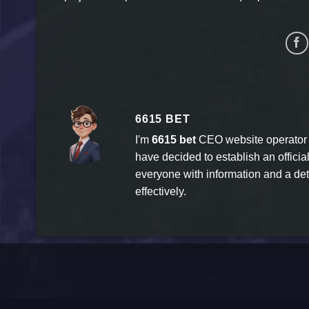
6615 BET
I'm
6615 bet
CEO website operato
have decided to establish an officia
everyone with information and a de
effectively.