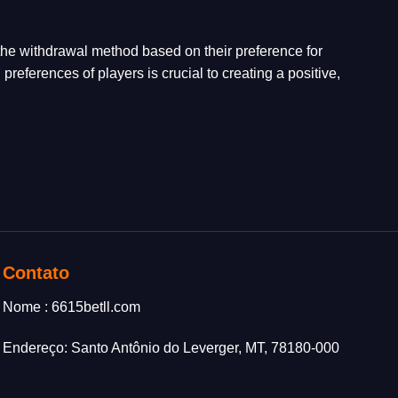
 the withdrawal method based on their preference for
references of players is crucial to creating a positive,
Contato
Nome : 6615betll.com
Endereço: Santo Antônio do Leverger, MT, 78180-000