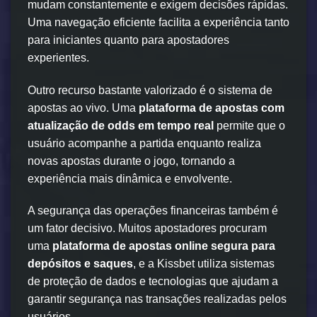
mudam constantemente e exigem decisões rápidas.
Uma navegação eficiente facilita a experiência tanto
para iniciantes quanto para apostadores
experientes.
Outro recurso bastante valorizado é o sistema de
apostas ao vivo. Uma
plataforma de apostas com
atualização de odds em tempo real
permite que o
usuário acompanhe a partida enquanto realiza
novas apostas durante o jogo, tornando a
experiência mais dinâmica e envolvente.
A segurança das operações financeiras também é
um fator decisivo. Muitos apostadores procuram
uma
plataforma de apostas online segura para
depósitos e saques
, e a Kissbet utiliza sistemas
de proteção de dados e tecnologias que ajudam a
garantir segurança nas transações realizadas pelos
usuários.