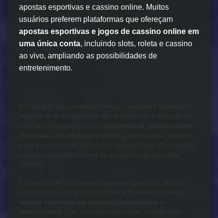
apostas esportivas e cassino online. Muitos
usuários preferem plataformas que ofereçam
apostas esportivas e jogos de cassino online em
uma única conta
, incluindo slots, roleta e cassino
ao vivo, ampliando as possibilidades de
entretenimento.
A adaptação para dispositivos móveis também é essencial no
mercado atual. Grande parte das apostas hoje é realizada por
meio de smartphones, e uma
plataforma de apostas online
otimizada para celulares e tablets
garante acesso rápido aos
jogos e mercados disponíveis em qualquer lugar. A mobilidade
tornou-se parte fundamental da experiência do apostador
moderno.
A variedade de modalidades esportivas oferecidas também
influencia na escolha da plataforma. A Kissbet disponibiliza
apostas esportivas em competições nacionais e
internacionais
, com destaque para futebol, esporte mais