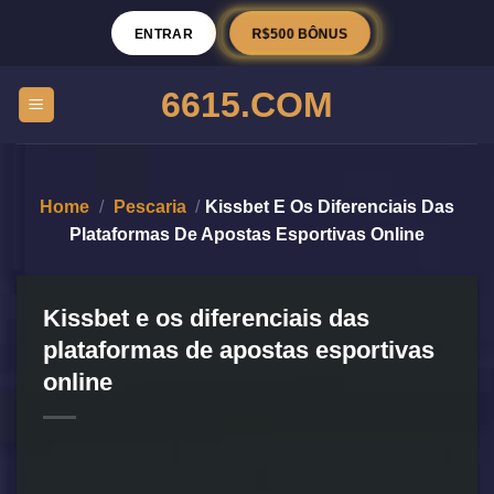
R$500 BÔNUS
ENTRAR
6615.COM
Home
/
Pescaria
/
Kissbet E Os Diferenciais Das
Plataformas De Apostas Esportivas Online
Kissbet e os diferenciais das
plataformas de apostas esportivas
online