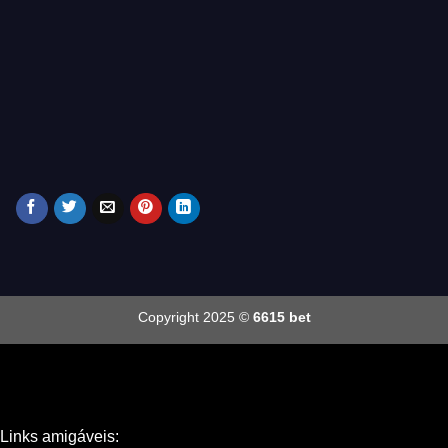
Copyright 2025 ©
6615 bet
Links amigáveis: