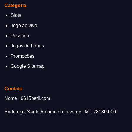
Categoria
Slots
Jogo ao vivo
Pescaria
Jogos de bônus
Promoções
Google Sitemap
Contato
Nome : 6615betll.com
Endereço: Santo Antônio do Leverger, MT, 78180-000