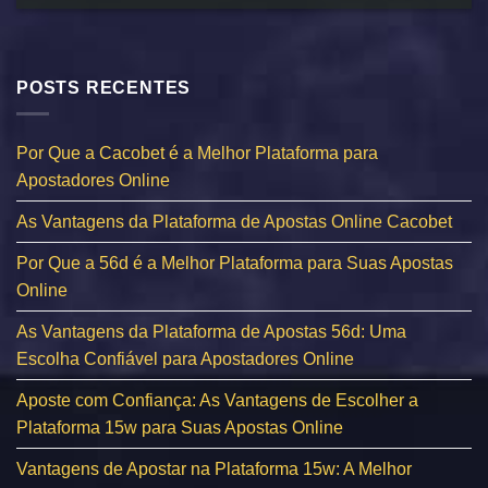
POSTS RECENTES
Por Que a Cacobet é a Melhor Plataforma para
Apostadores Online
As Vantagens da Plataforma de Apostas Online Cacobet
Por Que a 56d é a Melhor Plataforma para Suas Apostas
Online
As Vantagens da Plataforma de Apostas 56d: Uma
Escolha Confiável para Apostadores Online
Aposte com Confiança: As Vantagens de Escolher a
Plataforma 15w para Suas Apostas Online
Vantagens de Apostar na Plataforma 15w: A Melhor