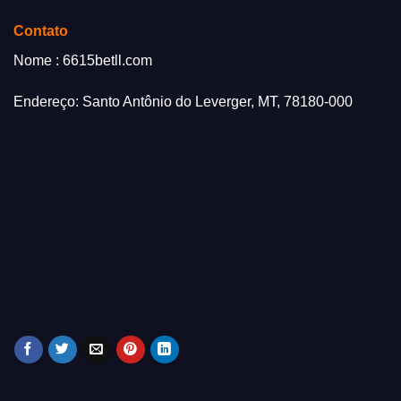
Contato
Nome : 6615betll.com
Endereço: Santo Antônio do Leverger, MT, 78180-000