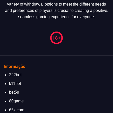
variety of withdrawal options to meet the different needs
and preferences of players is crucial to creating a positive,
seamless gaming experience for everyone.
Informação
222bet
k11bet
bet5u
80game
65x.com