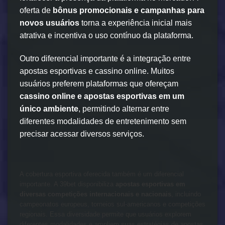
oferta de
bônus promocionais e campanhas para
novos usuários
torna a experiência inicial mais
atrativa e incentiva o uso contínuo da plataforma.
Outro diferencial importante é a integração entre
apostas esportivas e cassino online. Muitos
usuários preferem plataformas que ofereçam
cassino online e apostas esportivas em um
único ambiente
, permitindo alternar entre
diferentes modalidades de entretenimento sem
precisar acessar diversos serviços.
A cobertura esportiva oferecida também é um diferencial
importante. A 39bet disponibiliza
apostas esportivas em
diversas competições internacionais e nacionais
, incluindo
campeonatos europeus, torneios sul-americanos e competições
regionais. Essa diversidade permite que usuários explorem
diferentes modalidades e ampliem suas estratégias de apostas.