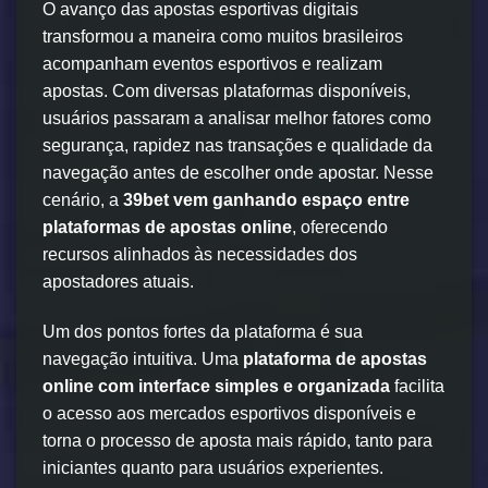
O avanço das apostas esportivas digitais
transformou a maneira como muitos brasileiros
acompanham eventos esportivos e realizam
apostas. Com diversas plataformas disponíveis,
usuários passaram a analisar melhor fatores como
segurança, rapidez nas transações e qualidade da
navegação antes de escolher onde apostar. Nesse
cenário, a
39bet vem ganhando espaço entre
plataformas de apostas online
, oferecendo
recursos alinhados às necessidades dos
apostadores atuais.
Um dos pontos fortes da plataforma é sua
navegação intuitiva. Uma
plataforma de apostas
online com interface simples e organizada
facilita
o acesso aos mercados esportivos disponíveis e
torna o processo de aposta mais rápido, tanto para
iniciantes quanto para usuários experientes.