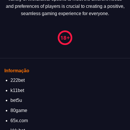
and preferences of players is crucial to creating a positive,
seamless gaming experience for everyone.
Informação
222bet
k11bet
bet5u
80game
65x.com