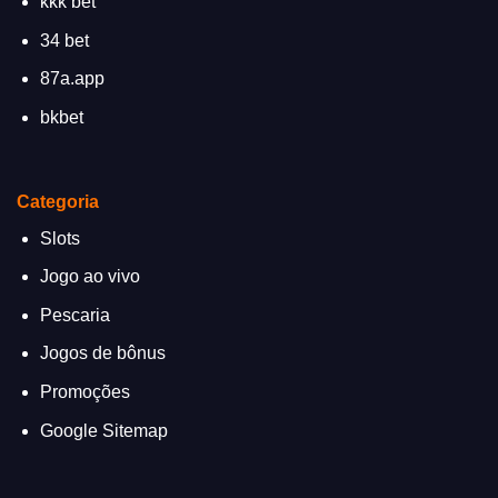
kkk bet
34 bet
87a.app
bkbet
Categoria
Slots
Jogo ao vivo
Pescaria
Jogos de bônus
Promoções
Google Sitemap