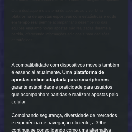
Outro destaque é o sistema de apostas ao vivo. Uma
plataforma de apostas esportivas com estatísticas e odds
em tempo real
permite acompanhar o desempenho das
equipes enquanto novas apostas são realizadas durante a
partida, oferecendo informações adicionais para decisões
estratégicas.
A compatibilidade com dispositivos móveis também
é essencial atualmente. Uma
plataforma de
apostas online adaptada para smartphones
garante estabilidade e praticidade para usuários
que acompanham partidas e realizam apostas pelo
celular.
Combinando segurança, diversidade de mercados
e experiência de navegação eficiente, a 39bet
continua se consolidando como uma alternativa