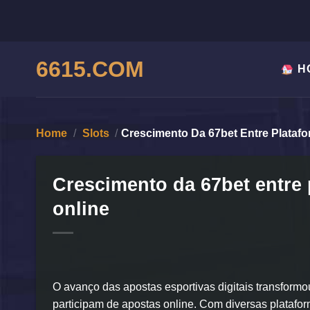
6615.COM
H
Home
/
Slots
/
Crescimento Da 67bet Entre Plataf
Crescimento da 67bet entre 
online
O avanço das apostas esportivas digitais transfor
participam de apostas online. Com diversas platafo