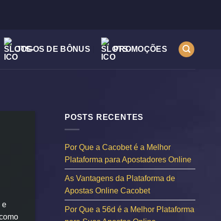
JOGOS DE BÔNUS
PROMOÇÕES
POSTS RECENTES
Por Que a Cacobet é a Melhor
Plataforma para Apostadores Online
As Vantagens da Plataforma de
Apostas Online Cacobet
 e
Por Que a 56d é a Melhor Plataforma
s como