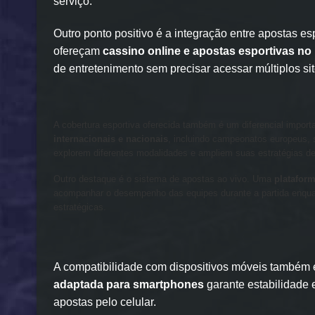
serviço.
Outro ponto positivo é a integração entre apostas es
ofereçam
cassino online e apostas esportivas n
de entretenimento sem precisar acessar múltiplos sit
A cobertura esportiva oferecida também é um diferencial importa
internacionais e nacionais
, incluindo campeonatos europeus, 
explorem diferentes modalidades e ampliem suas estratégias d
Outro destaque é o sistema de apostas ao vivo. Uma
plataform
acompanhar o desempenho das equipes durante a partida enquan
estratégicas.
A compatibilidade com dispositivos móveis também
adaptada para smartphones
garante estabilidade 
apostas pelo celular.