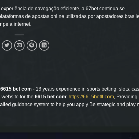
xperiência de navegação eficiente, a 67bet continua se
lataformas de apostas online utilizadas por apostadores brasile
 pela internet.
r
6615 bet com
- 13 years experience in sports betting, slots, cas
l website for the
6615 bet com
:
https://6615betll.com
, Providing
tailed guidance system to help you apply Be strategic and play