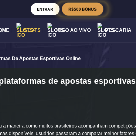
ENTRAR
R$500 BÔNUS
OME
SLOTS
JOGO AO VIVO
PESCARIA
ormas De Apostas Esportivas Online
plataformas de apostas esportivas
mou a maneira como muitos brasileiros acompanham competições
rmas disponíveis, usuários passaram a comparar melhor fatore