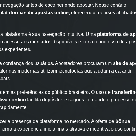
navegação antes de escolher onde apostar. Nesse cenário
lataformas de apostas online
, oferecendo recursos alinhado
da plataforma é sua navegação intuitiva. Uma
plataforma de a
a o acesso aos mercados disponíveis e torna o processo de apo
os experientes.
a confiança dos usuários. Apostadores procuram um
site de a
ataformas modernas utilizam tecnologias que ajudam a garantir
oais.
m às preferências do público brasileiro. O uso de
transferên
ivas online
facilita depósitos e saques, tornando o processo m
 rapidamente.
er a presença da plataforma no mercado. A oferta de
bônus
torna a experiência inicial mais atrativa e incentiva o uso cont