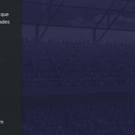
s que
dades
ios
s
am