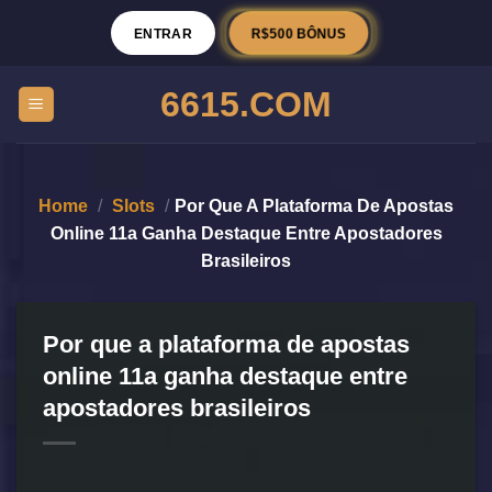
R$500 BÔNUS
ENTRAR
6615.COM
Home
/
Slots
/
Por Que A Plataforma De Apostas
Online 11a Ganha Destaque Entre Apostadores
Brasileiros
Por que a plataforma de apostas
online 11a ganha destaque entre
apostadores brasileiros