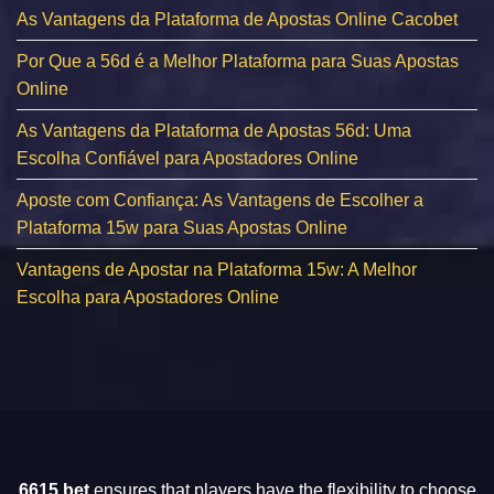
As Vantagens da Plataforma de Apostas Online Cacobet
Por Que a 56d é a Melhor Plataforma para Suas Apostas
Online
As Vantagens da Plataforma de Apostas 56d: Uma
Escolha Confiável para Apostadores Online
Aposte com Confiança: As Vantagens de Escolher a
Plataforma 15w para Suas Apostas Online
Vantagens de Apostar na Plataforma 15w: A Melhor
Escolha para Apostadores Online
6615 bet
ensures that players have the flexibility to choose