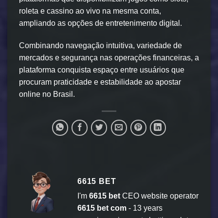
roleta e cassino ao vivo na mesma conta,
ampliando as opções de entretenimento digital.
Combinando navegação intuitiva, variedade de
mercados e segurança nas operações financeiras, a
plataforma conquista espaço entre usuários que
procuram praticidade e estabilidade ao apostar
online no Brasil.
6615 BET
I'm
6615 bet
CEO website operator
6615 bet com
- 13 years