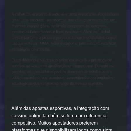
A cobertura esportiva é outro elemento importante. Apostadores
brasileiros procuram plataformas que ofereçam mercados em
diversas competições, incluindo campeonatos europeus,
torneios sul-americanos e ligas nacionais. Além do futebol,
cresce também a procura por apostas em modalidades como
basquete, tênis, MMA, vôlei e eSports, permitindo diversificar
estratégias de apostas.
Outro diferencial valorizado pelos usuários é a presença de
apostas ao vivo com atualização em tempo real. Durante as
partidas, os apostadores podem acompanhar estatísticas e
odds enquanto o jogo acontece, aproveitando oportunidades
estratégicas que surgem ao longo do evento esportivo.
Além das apostas esportivas, a integração com
cassino online também se torna um diferencial
competitivo. Muitos apostadores preferem
plataformas que disponibilizam jogos como slots,