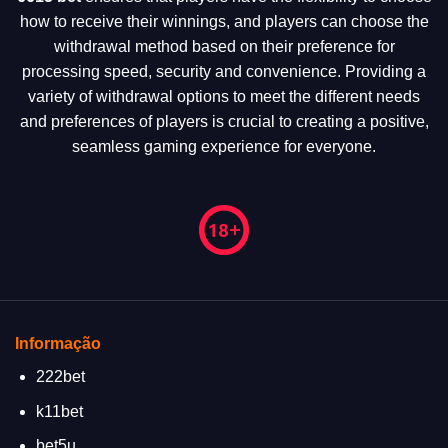
how to receive their winnings, and players can choose the
withdrawal method based on their preference for
processing speed, security and convenience. Providing a
variety of withdrawal options to meet the different needs
and preferences of players is crucial to creating a positive,
seamless gaming experience for everyone.
Informação
222bet
k11bet
bet5u