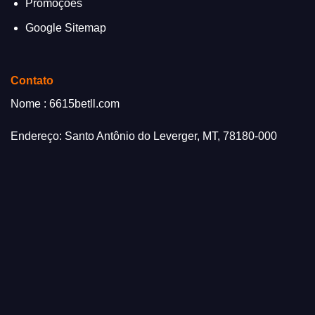
Promoções
Google Sitemap
Contato
Nome : 6615betll.com
Endereço: Santo Antônio do Leverger, MT, 78180-000