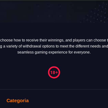
to choose how to receive their winnings, and players can choose
 variety of withdrawal options to meet the different needs and p
seamless gaming experience for everyone.
Categoria