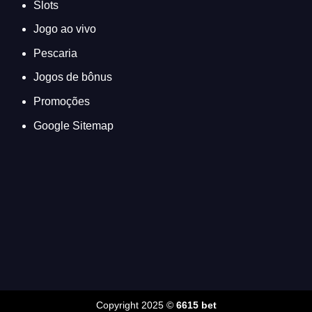
Slots
Jogo ao vivo
Pescaria
Jogos de bônus
Promoções
Google Sitemap
Copyright 2025 ©
6615 bet