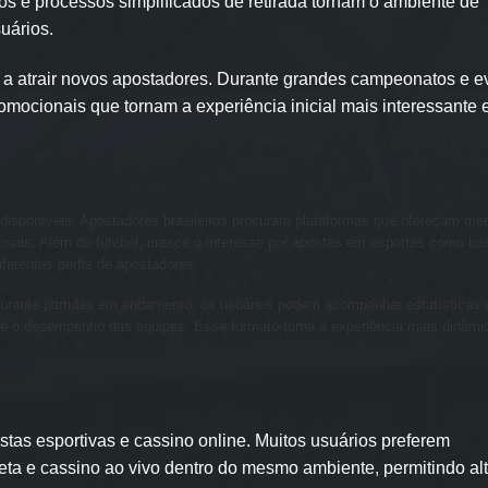
dos e processos simplificados de retirada tornam o ambiente de
uários.
 atrair novos apostadores. Durante grandes campeonatos e e
mocionais que tornam a experiência inicial mais interessante 
s disponíveis. Apostadores brasileiros procuram plataformas que ofereçam me
ais. Além do futebol, cresce o interesse por apostas em esportes como ba
ferentes perfis de apostadores.
urante partidas em andamento, os usuários podem acompanhar estatísticas 
e o desempenho das equipes. Esse formato torna a experiência mais dinâmi
ostas esportivas e cassino online. Muitos usuários preferem
leta e cassino ao vivo dentro do mesmo ambiente, permitindo al