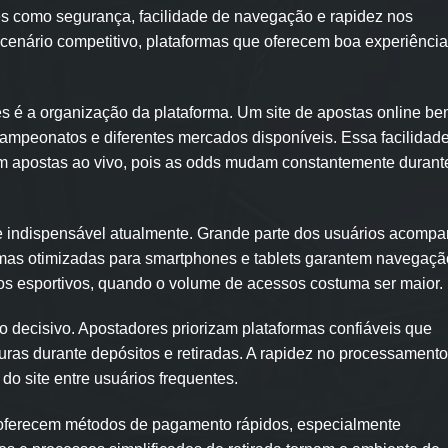
es como segurança, facilidade de navegação e rapidez nos
cenário competitivo, plataformas que oferecem boa experiência
s é a organização da plataforma. Um site de apostas online b
 campeonatos e diferentes mercados disponíveis. Essa facilidad
am apostas ao vivo, pois as odds mudam constantemente durant
se indispensável atualmente. Grande parte dos usuários acomp
formas otimizadas para smartphones e tablets garantem navegaçã
os esportivos, quando o volume de acessos costuma ser maior.
o decisivo. Apostadores priorizam plataformas confiáveis que
ras durante depósitos e retiradas. A rapidez no processamento
o site entre usuários frequentes.
e oferecem métodos de pagamento rápidos, especialmente