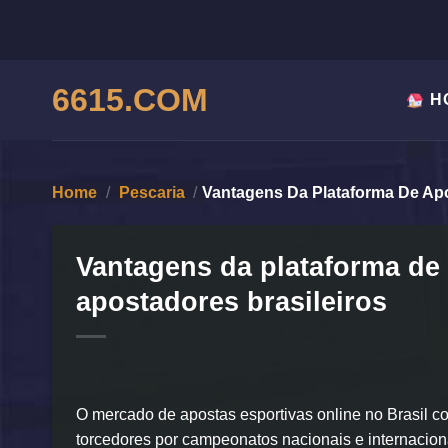
6615.COM
H
Home
/
Pescaria
/
Vantagens Da Plataforma De Apo
Vantagens da plataforma de 
apostadores brasileiros
O mercado de apostas esportivas online no Brasil co
torcedores por campeonatos nacionais e internaciona