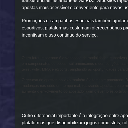
transferências instantâneas via PIX. Depósitos rápi
apostas mais acessível e conveniente para novos us
Promoções e campanhas especiais também ajudam a
esportivos, plataformas costumam oferecer bônus pro
incentivam o uso contínuo do serviço.
Outro fator importante é a variedade de modalidades esportiva
em campeonatos europeus, sul-americanos e competições nacion
tênis, vôlei, MMA e eSports, ampliando as oportunidades para di
O recurso de apostas ao vivo também é altamente procurado. D
mudanças nas odds em tempo real, realizando apostas conform
aumenta o envolvimento do apostador com o evento esportivo.
Outro diferencial importante é a integração entre ap
plataformas que disponibilizam jogos como slots, ro