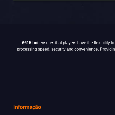
6615 bet
ensures that players have the flexibility 
processing speed, security and convenience. Providing a
Informação