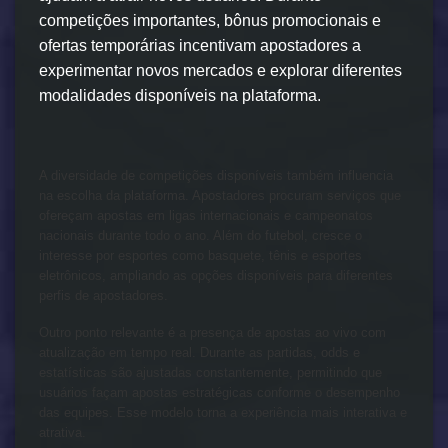
competições importantes, bônus promocionais e
ofertas temporárias incentivam apostadores a
experimentar novos mercados e explorar diferentes
modalidades disponíveis na plataforma.
A diversidade de competições disponíveis também influencia
na escolha da plataforma. Apostadores procuram serviços que
ofereçam apostas em ligas internacionais e campeonatos
nacionais durante todo o ano. Além do futebol, cresce o
interesse por esportes como basquete, tênis e esportes
eletrônicos, ampliando as opções disponíveis para diferentes
perfis de apostadores.
Outro ponto relevante é a presença de apostas ao vivo com
atualização em tempo real. Durante as partidas, odds e
estatísticas são ajustadas constantemente, permitindo que
usuários façam apostas estratégicas conforme o desempenho
das equipes. Esse modelo torna a experiência mais interativa e
atrativa.