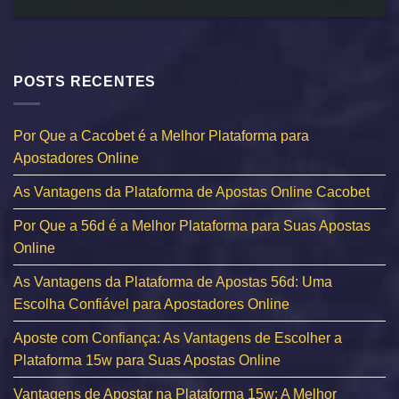
POSTS RECENTES
Por Que a Cacobet é a Melhor Plataforma para
Apostadores Online
As Vantagens da Plataforma de Apostas Online Cacobet
Por Que a 56d é a Melhor Plataforma para Suas Apostas
Online
As Vantagens da Plataforma de Apostas 56d: Uma
Escolha Confiável para Apostadores Online
Aposte com Confiança: As Vantagens de Escolher a
Plataforma 15w para Suas Apostas Online
Vantagens de Apostar na Plataforma 15w: A Melhor