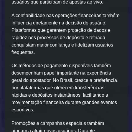
usuários que participam de apostas ao vivo.
A confiabilidade nas operações financeiras também
influencia diretamente na decisão do usuário.
Plataformas que garantem proteção de dados e
rapidez nos processos de depósito e retirada
conquistam maior confiança e fidelizam usuários
frequentes.
Os métodos de pagamento disponíveis também
desempenham papel importante na experiência
geral do apostador. No Brasil, cresce a preferência
por plataformas que oferecem transferências
rápidas e depósitos instantâneos, facilitando a
movimentação financeira durante grandes eventos
esportivos.
Promoções e campanhas especiais também
ajudam a atrair novos usuários. Durante