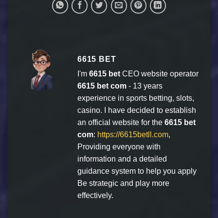
6615 BET
I'm
6615 bet
CEO website operator
6615 bet com
- 13 years
experience in sports betting, slots,
casino. I have decided to establish
an official website for the
6615 bet
com
:
https://6615betll.com
,
Providing everyone with
information and a detailed
guidance system to help you apply
Be strategic and play more
effectively.