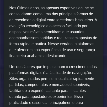
Nos últimos anos, as apostas esportivas online se
consolidaram como uma das principais formas de
entretenimento digital entre torcedores brasileiros. A
evolução tecnológica e o acesso facilitado por
dispositivos móveis permitiram que usuários
acompanhassem partidas e realizassem apostas de
forma rápida e prática. Nesse cenário, plataformas
que oferecem boa experiência de uso e segurança
financeira acabam se destacando.
Um dos fatores que impulsionam o crescimento das
plataformas digitais é a facilidade de navegação.
Sites organizados permitem localizar rapidamente
partidas, campeonatos e mercados disponíveis,
facilitando a experiência tanto para iniciantes
quanto para apostadores experientes. Essa
praticidade é essencial principalmente para