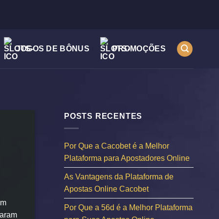
JOGOS DE BÔNUS
PROMOÇÕES
POSTS RECENTES
Por Que a Cacobet é a Melhor
Plataforma para Apostadores Online
As Vantagens da Plataforma de
Apostas Online Cacobet
em
Por Que a 56d é a Melhor Plataforma
saram