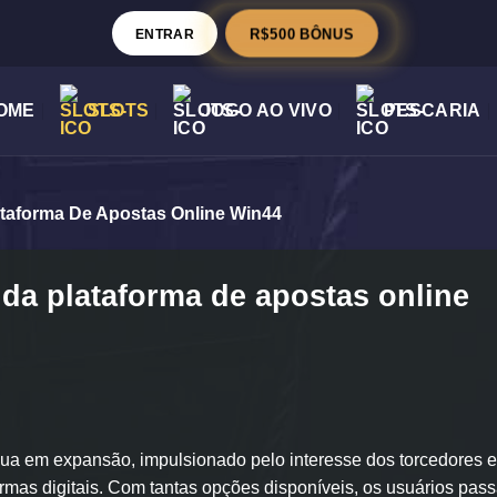
ENTRAR
R$500 BÔNUS
OME
SLOTS
JOGO AO VIVO
PESCARIA
taforma De Apostas Online Win44
da plataforma de apostas online
tinua em expansão, impulsionado pelo interesse dos torcedores 
rmas digitais. Com tantas opções disponíveis, os usuários pas