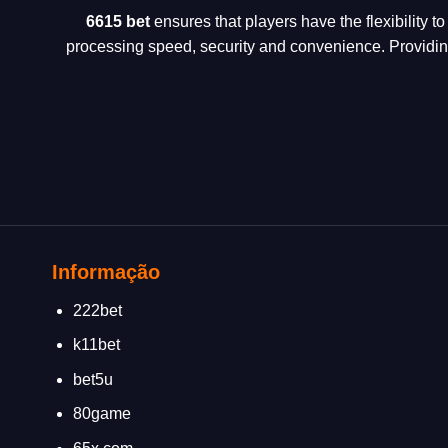
6615 bet
ensures that players have the flexibility 
processing speed, security and convenience. Providing a
Informação
222bet
k11bet
bet5u
80game