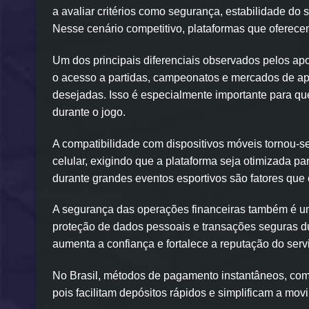
a avaliar critérios como segurança, estabilidade do
Nesse cenário competitivo, plataformas que oferece
Um dos principais diferenciais observados pelos apo
o acesso a partidas, campeonatos e mercados de ap
desejadas. Isso é especialmente importante para q
durante o jogo.
A compatibilidade com dispositivos móveis tornou-se
celular, exigindo que a plataforma seja otimizada 
durante grandes eventos esportivos são fatores que 
A segurança das operações financeiras também é um
proteção de dados pessoais e transações seguras d
aumenta a confiança e fortalece a reputação do serv
No Brasil, métodos de pagamento instantâneos, como 
pois facilitam depósitos rápidos e simplificam a mov