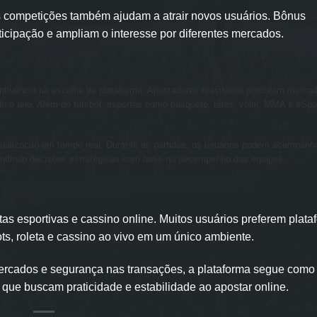
competições também ajudam a atrair novos usuários. Bônus
ticipação e ampliam o interesse por diferentes mercados.
nfluência na escolha da plataforma. Apostadores brasileiros procuram merca
do o ano. Além do futebol, esportes como basquete, tênis, vôlei, MMA e eSp
tualização em tempo real. Durante as partidas, os usuários podem acompanh
ermitindo decisões estratégicas com base no desempenho das equipes.
stas esportivas e cassino online. Muitos usuários preferem plat
ts, roleta e cassino ao vivo em um único ambiente.
ercados e segurança nas transações, a plataforma segue como
s que buscam praticidade e estabilidade ao apostar online.