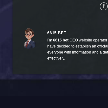
6615 BET
I'm
6615 bet
CEO website operato
have decided to establish an officia
everyone with information and a de
effectively.