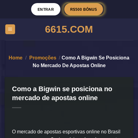
R$500 BÔNUS
ENTRAR
6615.COM
Home
/
Promoções
/
Como A Bigwin Se Posiciona
No Mercado De Apostas Online
Como a Bigwin se posiciona no
mercado de apostas online
O mercado de apostas esportivas online no Brasil