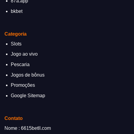
87a.app
bkbet
Categoria
Slots
Jogo ao vivo
Pescaria
Jogos de bônus
Promoções
Google Sitemap
Contato
Nome : 6615betll.com