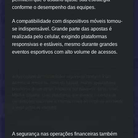
conforme o desempenho das equipes.
A compatibilidade com dispositivos móveis tornou-
se indispensável. Grande parte das apostas é
realizada pelo celular, exigindo plataformas
responsivas e estáveis, mesmo durante grandes
eventos esportivos com alto volume de acessos.
A diversidade de modalidades esportivas também é um
diferencial relevante. Além do futebol, muitos apostadores
brasileiros demonstram interesse por basquete, tênis, vôlei,
MMA e eSports. Uma plataforma que oferece cobertura de
competições nacionais e internacionais ao longo do ano tende
a atrair públicos variados.
A segurança nas operações financeiras também