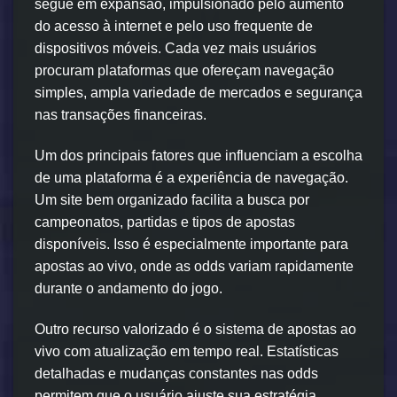
segue em expansão, impulsionado pelo aumento
do acesso à internet e pelo uso frequente de
dispositivos móveis. Cada vez mais usuários
procuram plataformas que ofereçam navegação
simples, ampla variedade de mercados e segurança
nas transações financeiras.
Um dos principais fatores que influenciam a escolha
de uma plataforma é a experiência de navegação.
Um site bem organizado facilita a busca por
campeonatos, partidas e tipos de apostas
disponíveis. Isso é especialmente importante para
apostas ao vivo, onde as odds variam rapidamente
durante o andamento do jogo.
Outro recurso valorizado é o sistema de apostas ao
vivo com atualização em tempo real. Estatísticas
detalhadas e mudanças constantes nas odds
permitem que o usuário ajuste sua estratégia