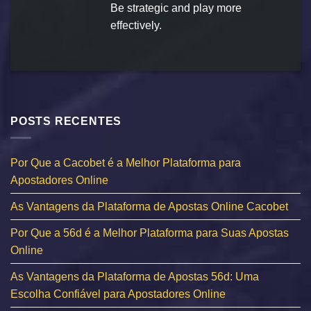
Be strategic and play more
effectively.
POSTS RECENTES
Por Que a Cacobet é a Melhor Plataforma para
Apostadores Online
As Vantagens da Plataforma de Apostas Online Cacobet
Por Que a 56d é a Melhor Plataforma para Suas Apostas
Online
As Vantagens da Plataforma de Apostas 56d: Uma
Escolha Confiável para Apostadores Online