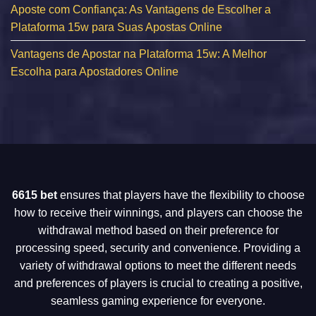
Aposte com Confiança: As Vantagens de Escolher a
Plataforma 15w para Suas Apostas Online
Vantagens de Apostar na Plataforma 15w: A Melhor
Escolha para Apostadores Online
6615 bet
ensures that players have the flexibility to choose
how to receive their winnings, and players can choose the
withdrawal method based on their preference for
processing speed, security and convenience. Providing a
variety of withdrawal options to meet the different needs
and preferences of players is crucial to creating a positive,
seamless gaming experience for everyone.