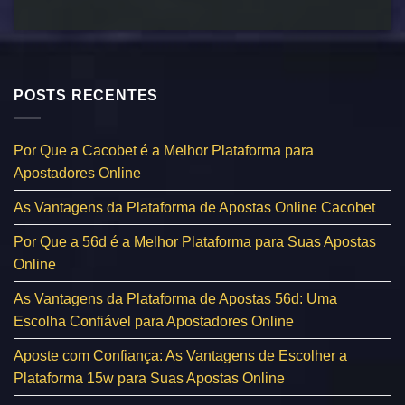
POSTS RECENTES
Por Que a Cacobet é a Melhor Plataforma para
Apostadores Online
As Vantagens da Plataforma de Apostas Online Cacobet
Por Que a 56d é a Melhor Plataforma para Suas Apostas
Online
As Vantagens da Plataforma de Apostas 56d: Uma
Escolha Confiável para Apostadores Online
Aposte com Confiança: As Vantagens de Escolher a
Plataforma 15w para Suas Apostas Online