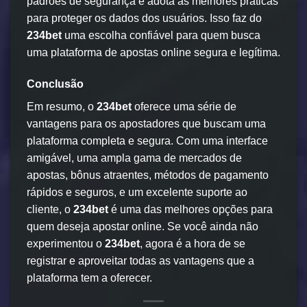
padrões de segurança e adota as melhores práticas
para proteger os dados dos usuários. Isso faz do
234bet
uma escolha confiável para quem busca
uma plataforma de apostas online segura e legítima.
Conclusão
Em resumo, o
234bet
oferece uma série de
vantagens para os apostadores que buscam uma
plataforma completa e segura. Com uma interface
amigável, uma ampla gama de mercados de
apostas, bônus atraentes, métodos de pagamento
rápidos e seguros, e um excelente suporte ao
cliente, o
234bet
é uma das melhores opções para
quem deseja apostar online. Se você ainda não
experimentou o
234bet
, agora é a hora de se
registrar e aproveitar todas as vantagens que a
plataforma tem a oferecer.