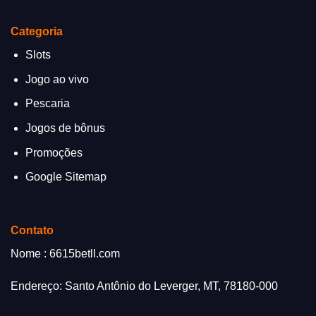
Categoria
Slots
Jogo ao vivo
Pescaria
Jogos de bônus
Promoções
Google Sitemap
Contato
Nome : 6615betll.com
Endereço: Santo Antônio do Leverger, MT, 78180-000