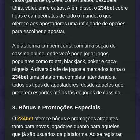
vasta gama de opções, como futebol, basquete,
tênis, vôlei, entre outros. Além disso, o
234bet
cobre
ligas e campeonatos de todo o mundo, o que
oferece aos apostadores uma infinidade de opções
para escolher e apostar.
A plataforma também conta com uma seção de
cassino online, onde você pode jogar jogos
populares como roleta, blackjack, poker e caça-
níqueis. A diversidade de jogos e mercados torna o
234bet
uma plataforma completa, atendendo a
todos os tipos de apostadores, desde aqueles que
preferem esportes até os fãs de jogos de cassino.
3. Bônus e Promoções Especiais
O
234bet
oferece bônus e promoções atraentes
tanto para novos jogadores quanto para aqueles
que já são usuários da plataforma. Ao se registrar,