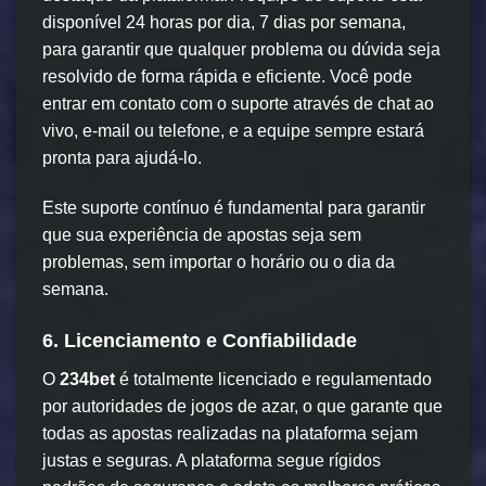
disponível 24 horas por dia, 7 dias por semana,
para garantir que qualquer problema ou dúvida seja
resolvido de forma rápida e eficiente. Você pode
entrar em contato com o suporte através de chat ao
vivo, e-mail ou telefone, e a equipe sempre estará
pronta para ajudá-lo.
Este suporte contínuo é fundamental para garantir
que sua experiência de apostas seja sem
problemas, sem importar o horário ou o dia da
semana.
6. Licenciamento e Confiabilidade
O
234bet
é totalmente licenciado e regulamentado
por autoridades de jogos de azar, o que garante que
todas as apostas realizadas na plataforma sejam
justas e seguras. A plataforma segue rígidos