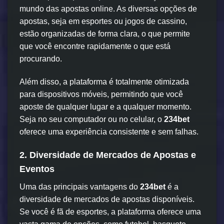
mundo das apostas online. As diversas opções de
apostas, seja em esportes ou jogos de cassino,
estão organizadas de forma clara, o que permite
que você encontre rapidamente o que está
procurando.
Além disso, a plataforma é totalmente otimizada
para dispositivos móveis, permitindo que você
aposte de qualquer lugar e a qualquer momento.
Seja no seu computador ou no celular, o
234bet
oferece uma experiência consistente e sem falhas.
2. Diversidade de Mercados de Apostas e
Eventos
Uma das principais vantagens do
234bet
é a
diversidade de mercados de apostas disponíveis.
Se você é fã de esportes, a plataforma oferece uma