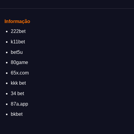
Informação
222bet
k11bet
bet5u
80game
65x.com
kkk bet
34 bet
87a.app
bkbet