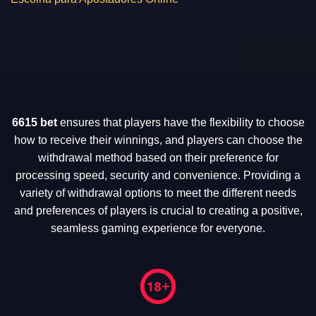
6615 bet
ensures that players have the flexibility to choose
how to receive their winnings, and players can choose the
withdrawal method based on their preference for
processing speed, security and convenience. Providing a
variety of withdrawal options to meet the different needs
and preferences of players is crucial to creating a positive,
seamless gaming experience for everyone.