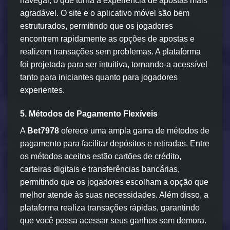
navegar, o que torna a experiência de apostas mais
agradável. O site e o aplicativo móvel são bem
estruturados, permitindo que os jogadores
encontrem rapidamente as opções de apostas e
realizem transações sem problemas. A plataforma
foi projetada para ser intuitiva, tornando-a acessível
tanto para iniciantes quanto para jogadores
experientes.
5.
Métodos de Pagamento Flexíveis
A
Bet7978
oferece uma ampla gama de métodos de
pagamento para facilitar depósitos e retiradas. Entre
os métodos aceitos estão cartões de crédito,
carteiras digitais e transferências bancárias,
permitindo que os jogadores escolham a opção que
melhor atende às suas necessidades. Além disso, a
plataforma realiza transações rápidas, garantindo
que você possa acessar seus ganhos sem demora.