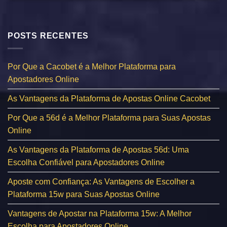
POSTS RECENTES
Por Que a Cacobet é a Melhor Plataforma para
Apostadores Online
As Vantagens da Plataforma de Apostas Online Cacobet
Por Que a 56d é a Melhor Plataforma para Suas Apostas
Online
As Vantagens da Plataforma de Apostas 56d: Uma
Escolha Confiável para Apostadores Online
Aposte com Confiança: As Vantagens de Escolher a
Plataforma 15w para Suas Apostas Online
Vantagens de Apostar na Plataforma 15w: A Melhor
Escolha para Apostadores Online