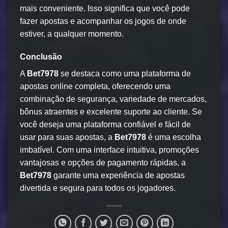
mais conveniente. Isso significa que você pode
fazer apostas e acompanhar os jogos de onde
estiver, a qualquer momento.
Conclusão
A
Bet7978
se destaca como uma plataforma de
apostas online completa, oferecendo uma
combinação de segurança, variedade de mercados,
bônus atraentes e excelente suporte ao cliente. Se
você deseja uma plataforma confiável e fácil de
usar para suas apostas, a
Bet7978
é uma escolha
imbatível. Com uma interface intuitiva, promoções
vantajosas e opções de pagamento rápidas, a
Bet7978
garante uma experiência de apostas
divertida e segura para todos os jogadores.