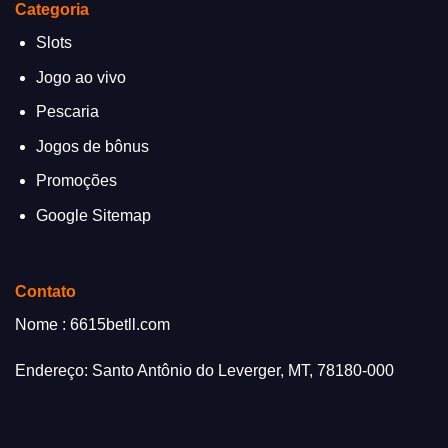
Categoria
Slots
Jogo ao vivo
Pescaria
Jogos de bônus
Promoções
Google Sitemap
Contato
Nome : 6615betll.com
Endereço: Santo Antônio do Leverger, MT, 78180-000