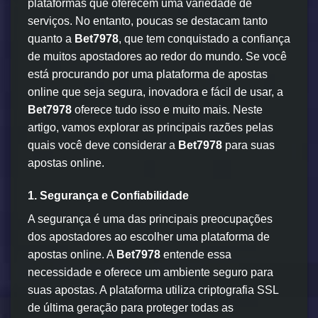
plataformas que oferecem uma variedade de
serviços. No entanto, poucas se destacam tanto
quanto a
Bet7978
, que tem conquistado a confiança
de muitos apostadores ao redor do mundo. Se você
está procurando por uma plataforma de apostas
online que seja segura, inovadora e fácil de usar, a
Bet7978
oferece tudo isso e muito mais. Neste
artigo, vamos explorar as principais razões pelas
quais você deve considerar a
Bet7978
para suas
apostas online.
1.
Segurança e Confiabilidade
A segurança é uma das principais preocupações
dos apostadores ao escolher uma plataforma de
apostas online. A
Bet7978
entende essa
necessidade e oferece um ambiente seguro para
suas apostas. A plataforma utiliza criptografia SSL
de última geração para proteger todas as